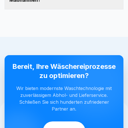
Maßnahmen?
Bereit, Ihre Wäschereiprozesse
zu optimieren?
Wir bieten modernste Waschtechnologie mit
zuverlässigem Abhol- und Lieferservice.
Schließen Sie sich hunderten zufriedener
Partner an.