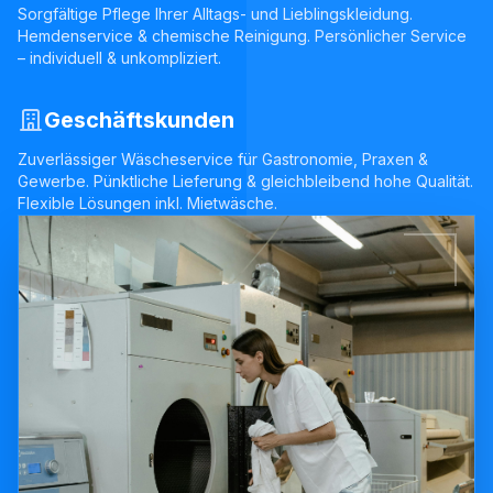
Sorgfältige Pflege Ihrer Alltags- und Lieblingskleidung.
Hemdenservice & chemische Reinigung. Persönlicher Service
– individuell & unkompliziert.
Geschäftskunden
Zuverlässiger Wäscheservice für Gastronomie, Praxen &
Gewerbe. Pünktliche Lieferung & gleichbleibend hohe Qualität.
Flexible Lösungen inkl. Mietwäsche.