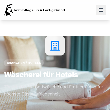
Textilpflege Fix & Fertig GmbH
BRANCHEN / HOTELS
Wäscherei für Hotels
Täglich frische Bettwäsche und Frottiertücher für
höchste Gästezufriedenheit.