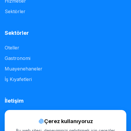
Hizmetler
Sektörler
Sektörler
Oteller
Gastronomi
Muayenehaneler
İş Kıyafetleri
İletişim
Brandstücken 23, 22549 Hamburg, Germany
Çerez kullanıyoruz
+49 (0) 40 432 82 373
Bu web sitesi, deneyiminizi geliştirmek için çerezler