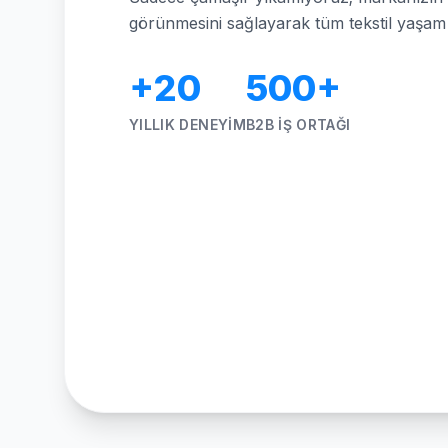
görünmesini sağlayarak tüm tekstil yaşa
+20
500+
YILLIK DENEYIM
B2B İŞ ORTAĞI