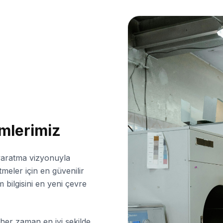
mlerimiz
yaratma vizyonuyla
meler için en güvenilir
 bilgisini en yeni çevre
er zaman en iyi şekilde