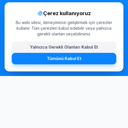
Çerez kullanıyoruz
Sektörler
Bu web sitesi, deneyiminizi geliştirmek için çerezler
Oteller
kullanır. Tüm çerezleri kabul edebilir veya yalnızca
gerekli olanları seçebilirsiniz.
Gastronomi
Yalnızca Gerekli Olanları Kabul Et
Muayenehaneler
Tümünü Kabul Et
İş Kıyafetleri
İletişim
Brandstücken 23, 22549 Hamburg, Germany
+49 (0) 40 432 82 373
info@textilpflege-fixundfertig.de